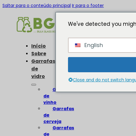
Saltar para o conteúdo principal
Ir para o footer
We've detected you might
English
Início
Sobre
Garrafas
de
vidro
Close and do not switch lan
Garrafas
de
vinho
Garrafas
de
cerveja
Garrafas
de