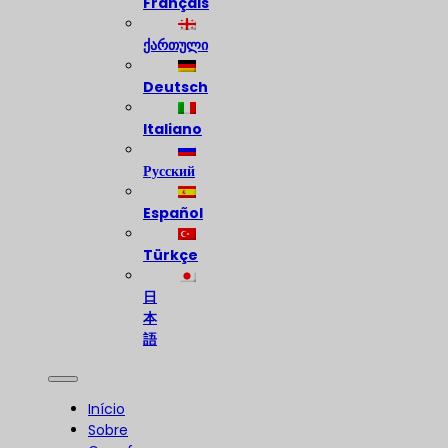
Français
ქართული
Deutsch
Italiano
Русский
Español
Türkçe
日
本
語
Início
Sobre