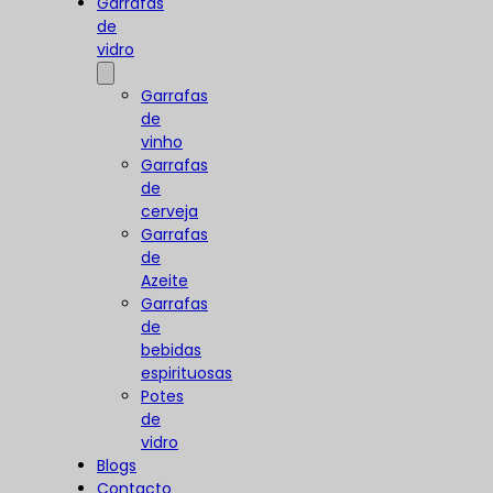
Garrafas
de
vidro
Garrafas
de
vinho
Garrafas
de
cerveja
Garrafas
de
Azeite
Garrafas
de
bebidas
espirituosas
Potes
de
vidro
Blogs
Contacto