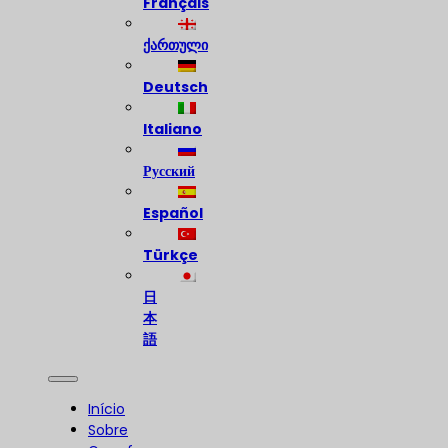
Français
ქართული
Deutsch
Italiano
Русский
Español
Türkçe
日
本
語
Início
Sobre