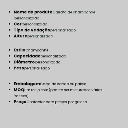
Nome do produto
Garrafa de champanhe
personalizada
Cor
personalizado
Tipo de vedação
personalizado
Altura
personalizado
Estilo
Champanhe
Capacidade
personalizado
Diâmetro
personalizado
Peso
personalizado
Embalagem
Caixa de cartão ou palete
MOQ
Um recipiente (podem ser misturados vários
frascos)
Preço
Contactar para preços por grosso