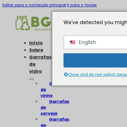
Saltar para o conteúdo principal
Ir para o footer
We've detected you might
English
Início
Sobre
Garrafas
de
vidro
Close and do not switch lan
Garrafas
de
vinho
Garrafas
de
cerveja
Garrafas
de