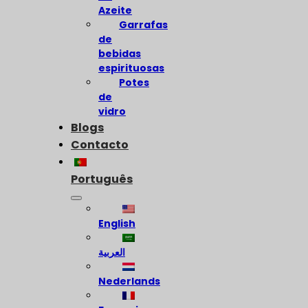
Azeite
Garrafas
de
bebidas
espirituosas
Potes
de
vidro
Blogs
Contacto
Português
English
العربية
Nederlands