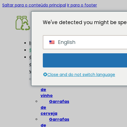
Saltar para o conteúdo principal
Ir para o footer
We've detected you might be spea
English
Início
Sobre
Garrafas
de
vidro
Close and do not switch language
Garrafas
de
vinho
Garrafas
de
cerveja
Garrafas
de