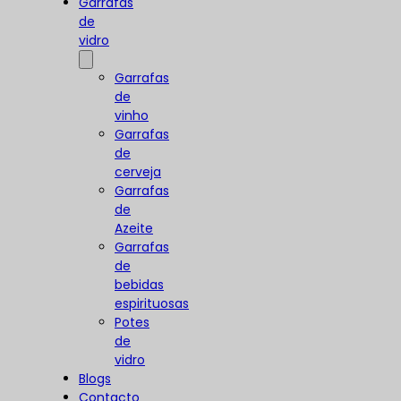
Garrafas
de
vidro
Garrafas
de
vinho
Garrafas
de
cerveja
Garrafas
de
Azeite
Garrafas
de
bebidas
espirituosas
Potes
de
vidro
Blogs
Contacto