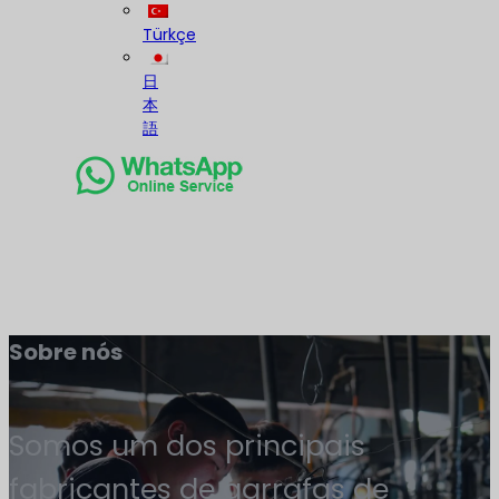
Türkçe
日
本
語
Sobre nós
Somos um dos principais
fabricantes de garrafas de