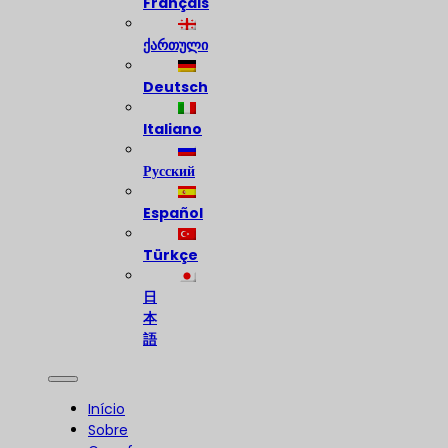
Français
ქართული
Deutsch
Italiano
Русский
Español
Türkçe
日
本
語
Início
Sobre