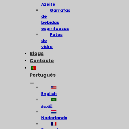
Azeite
Garrafas
de
bebidas
espirituosas
Potes
de
vidro
Blogs
Contacto
Português
English
العربية
Nederlands