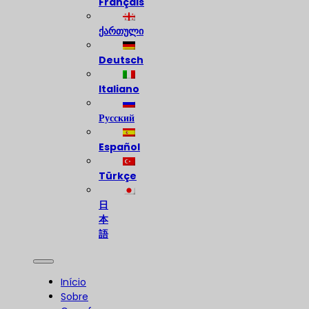
Français
ქართული
Deutsch
Italiano
Русский
Español
Türkçe
日
本
語
Início
Sobre