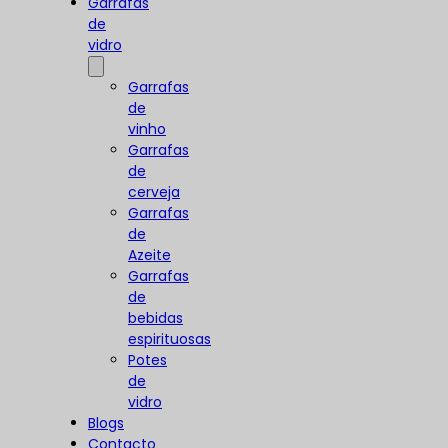
Garrafas
de
vidro
Garrafas
de
vinho
Garrafas
de
cerveja
Garrafas
de
Azeite
Garrafas
de
bebidas
espirituosas
Potes
de
vidro
Blogs
Contacto