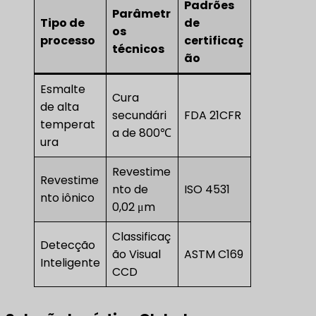
Padrões
Parâmetr
Tipo de
de
os
processo
certificaç
técnicos
ão
Esmalte
Cura
de alta
secundári
FDA 21CFR
temperat
a de 800℃
ura
Revestime
Revestime
nto de
ISO 4531
nto iônico
0,02 μm
Classificaç
Detecção
ão Visual
ASTM C169
Inteligente
CCD