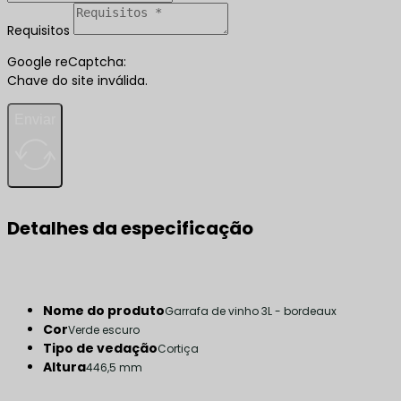
Requisitos
Google reCaptcha:
Chave do site inválida.
Enviar
Detalhes da especificação
Nome do produto
Garrafa de vinho 3L - bordeaux
Cor
Verde escuro
Tipo de vedação
Cortiça
Altura
446,5 mm