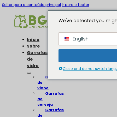
Saltar para o conteúdo principal
Ir para o footer
We've detected you might
English
Início
Sobre
Garrafas
de
vidro
Close and do not switch lan
Garrafas
de
vinho
Garrafas
de
cerveja
Garrafas
de