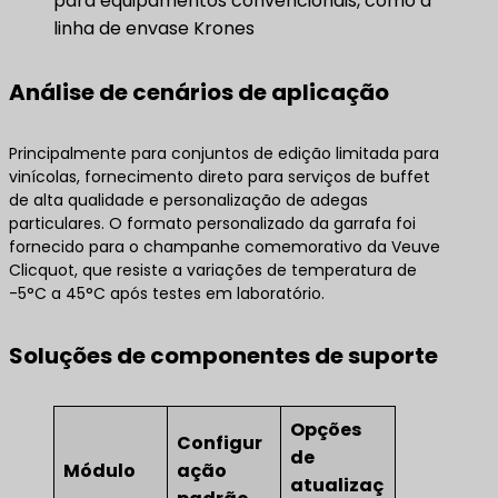
para equipamentos convencionais, como a
linha de envase Krones
Análise de cenários de aplicação
Principalmente para conjuntos de edição limitada para
vinícolas, fornecimento direto para serviços de buffet
de alta qualidade e personalização de adegas
particulares. O formato personalizado da garrafa foi
fornecido para o champanhe comemorativo da Veuve
Clicquot, que resiste a variações de temperatura de
-5°C a 45°C após testes em laboratório.
Soluções de componentes de suporte
Opções
Configur
de
Módulo
ação
atualizaç