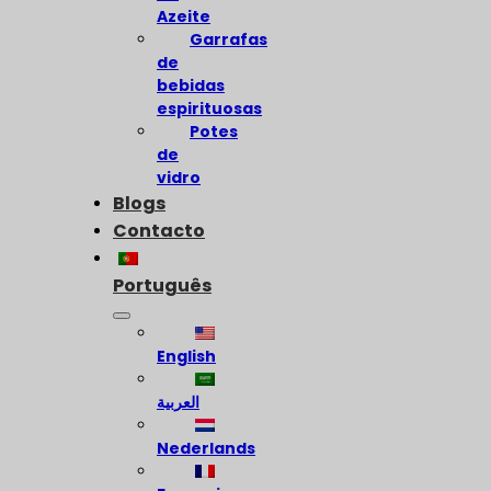
Azeite
Garrafas
de
bebidas
espirituosas
Potes
de
vidro
Blogs
Contacto
Português
English
العربية
Nederlands