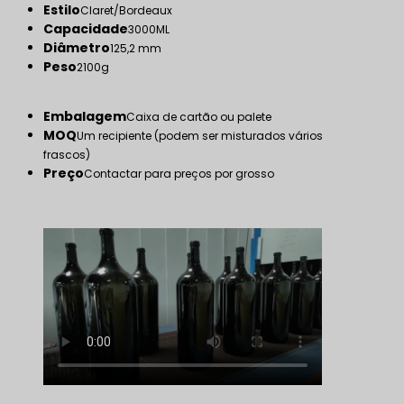
Estilo
Claret/Bordeaux
Capacidade
3000ML
Diâmetro
125,2 mm
Peso
2100g
Embalagem
Caixa de cartão ou palete
MOQ
Um recipiente (podem ser misturados vários
frascos)
Preço
Contactar para preços por grosso