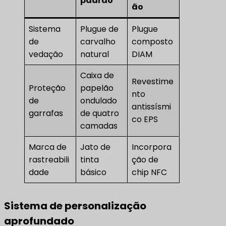
padrão
ão
Sistema
Plugue de
Plugue
de
carvalho
composto
vedação
natural
DIAM
Caixa de
Revestime
Proteção
papelão
nto
de
ondulado
antissísmi
garrafas
de quatro
co EPS
camadas
Marca de
Jato de
Incorpora
rastreabili
tinta
ção de
dade
básico
chip NFC
Sistema de personalização
aprofundado