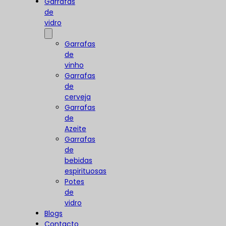
Garrafas
de
vidro
Garrafas
de
vinho
Garrafas
de
cerveja
Garrafas
de
Azeite
Garrafas
de
bebidas
espirituosas
Potes
de
vidro
Blogs
Contacto