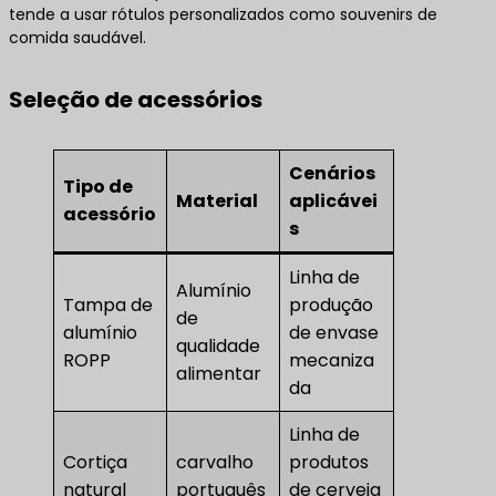
tende a usar rótulos personalizados como souvenirs de
comida saudável.
Seleção de acessórios
Cenários
Tipo de
Material
aplicávei
acessório
s
Linha de
Alumínio
Tampa de
produção
de
alumínio
de envase
qualidade
ROPP
mecaniza
alimentar
da
Linha de
Cortiça
carvalho
produtos
natural
português
de cerveja