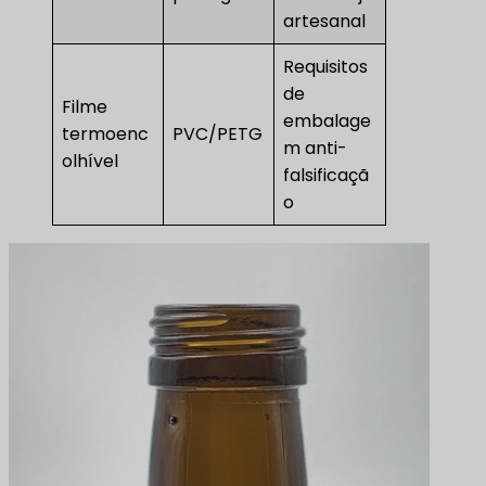
artesanal
Requisitos
de
Filme
embalage
termoenc
PVC/PETG
m anti-
olhível
falsificaçã
o