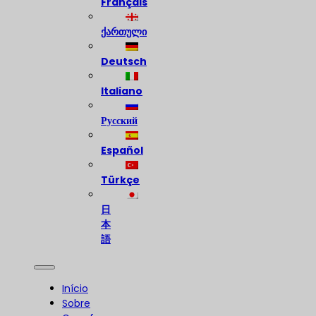
Français
ქართული
Deutsch
Italiano
Русский
Español
Türkçe
日
本
語
Início
Sobre