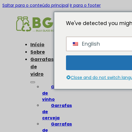
Saltar para o conteúdo principal
Ir para o footer
We've detected you might
English
Início
Sobre
Garrafas
de
vidro
Close and do not switch lan
Garrafas
de
vinho
Garrafas
de
cerveja
Garrafas
de