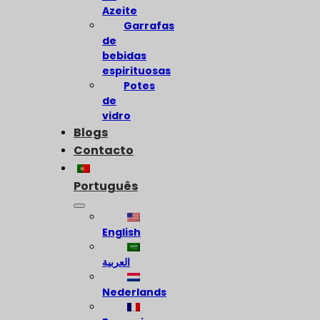
Azeite
Garrafas
de
bebidas
espirituosas
Potes
de
vidro
Blogs
Contacto
Português
English
العربية
Nederlands