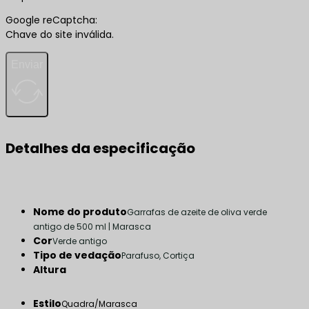
Google reCaptcha:
Chave do site inválida.
Enviar
Detalhes da especificação
Nome do produto
Garrafas de azeite de oliva verde
antigo de 500 ml | Marasca
Cor
Verde antigo
Tipo de vedação
Parafuso, Cortiça
Altura
Estilo
Quadra/Marasca