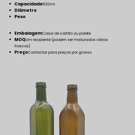
Capacidade
500ml
Diâmetro
Peso
Embalagem
Caixa de cartão ou palete
MOQ
Um recipiente (podem ser misturados vários
frascos)
Preço
Contactar para preços por grosso