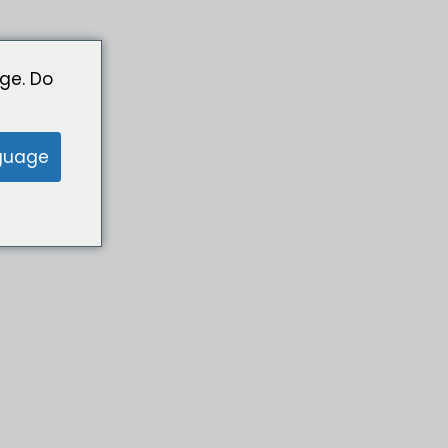
ge. Do
guage