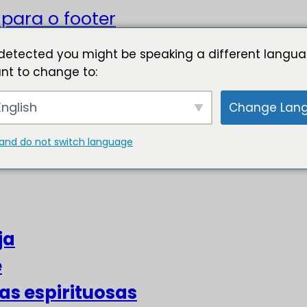
r para o footer
detected you might be speaking a different langua
nt to change to:
nglish
Change Lan
and do not switch language
ja
e
as espirituosas