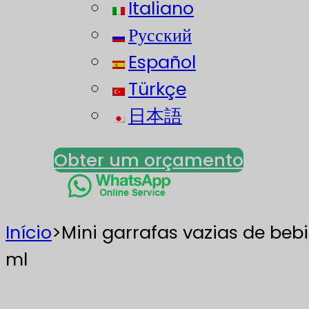
Italiano
Русский
Español
Türkçe
日本語
Obter um orçamento
Início
>
Mini garrafas vazias de beb
ml