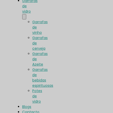
Garrafas
de
vidro
Garrafas
de
vinho
Garrafas
de
cerveja
Garrafas
de
Azeite
Garrafas
de
bebidas
espirituosas
Potes
de
vidro
Blogs
Contacto