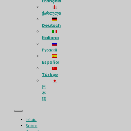
Français
ქართული
Deutsch
Italiano
Русский
Español
Türkçe
日
本
語
Início
Sobre