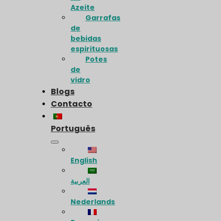
Azeite
Garrafas
de
bebidas
espirituosas
Potes
de
vidro
Blogs
Contacto
Português
English
العربية
Nederlands