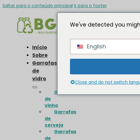
Saltar para o conteúdo principal
Ir para o footer
We've detected you might
English
Início
Sobre
Garrafas
de
vidro
Close and do not switch lan
Garrafas
de
vinho
Garrafas
de
cerveja
Garrafas
de